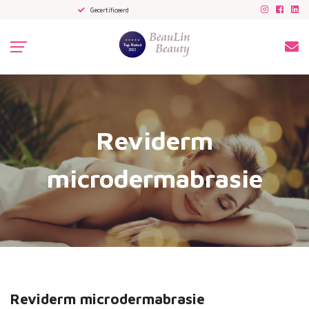
Gecertificeerd
Ultiem 
Reviderm
microdermabrasie
Reviderm microdermabrasie