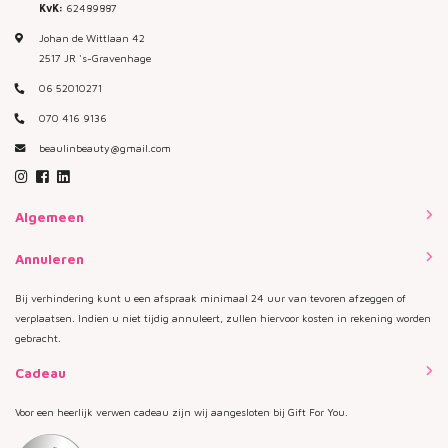
KvK:
62489887
Johan de Wittlaan 42
2517 JR 's-Gravenhage
06 52010271
070 416 9136
beaulinbeauty@gmail.com
Algemeen
Annuleren
Bij verhindering kunt u een afspraak minimaal 24 uur van tevoren afzeggen of
verplaatsen. Indien u niet tijdig annuleert, zullen hiervoor kosten in rekening worden
gebracht.
Cadeau
Voor een heerlijk verwen cadeau zijn wij aangesloten bij Gift For You.