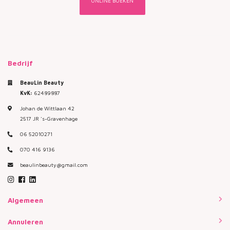
ONLINE BOEKEN
Bedrijf
BeauLin Beauty
KvK:
62489887
Johan de Wittlaan 42
2517 JR 's-Gravenhage
06 52010271
070 416 9136
beaulinbeauty@gmail.com
Algemeen
Annuleren